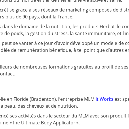
tions du monde entier de mener une vie active et saine.
crétise grâce à ses réseaux de marketing composés de dist
s plus de 90 pays, dont la France.
s dans le domaine de la nutrition, les produits HerbaLife con
de poids, la gestion du stress, la santé immunitaire, et l’in
 peut se vanter à ce jour d’avoir développé un modèle de
dèle de rémunération bénéfique, à tel point que d’autres en
illeurs de nombreuses formations gratuites au profit de ses
ontact.
lie en Floride (Bradenton), l’entreprise MLM
It Works
est spé
la peau, des cheveux et de nutrition.
cé ses activités dans le secteur du MLM avec son produit f
mé « the Ultimate Body Applicator ».