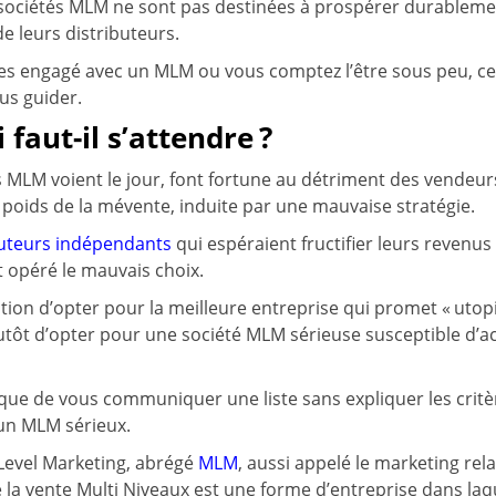
s sociétés MLM ne sont pas destinées à prospérer durablem
e leurs distributeurs.
êtes engagé avec un MLM ou vous comptez l’être sous peu, c
us guider.
faut-il s’attendre ?
 MLM voient le jour, font fortune au détriment des vendeurs
 poids de la mévente, induite par une mauvaise stratégie.
buteurs indépendants
qui espéraient fructifier leurs revenus 
 opéré le mauvais choix.
stion d’opter pour la meilleure entreprise qui promet « ut
lutôt d’opter pour une société MLM sérieuse susceptible d’
logique de vous communiquer une liste sans expliquer les critè
un MLM sérieux.
 Level Marketing, abrégé
MLM
, aussi appelé le marketing rel
la vente Multi Niveaux est une forme d’entreprise dans laqu