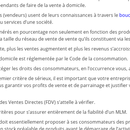
pendants de faire de la vente à domicile.
urs (vendeurs) usent de leurs connaissances à travers le
bouc
u services d’une société.
unérés en pourcentage non seulement en fonction des prod
a taille du réseau de vente de vente qu’ils constituent via le
e, plus les ventes augmentent et plus les revenus s’accrois
à domicile est réglementée par le Code de la consommation.
otéger les droits des consommateurs, en l’occurrence vous, a
mier critère de sérieux, il est important que votre entrepris
us garantir vos profits de vente et de parrainage et justifie
es Ventes Directes (FDV) s’attelle à vérifier.
 critères pour s’assurer entièrement de la fiabilité d’un MLM.
doit essentiellement proposer à ses consommateurs des pro
un stock préalable de produits avant le démarrage de l’activi