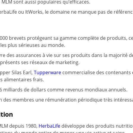
 MLM sont aussi populaires qu’efficaces.
rbaLife ou ItWorks, le domaine ne manque pas de référenc
1 000 brevets protégeant sa gamme complète de produits, ce qu
les plus sérieuses au monde.
ivre des assurances à vie sur ses produits dans la majorité d
 présents ses réseaux de marketing.
per Silas Earl,
Tupperware
commercialise des contenants 
s alimentaires frais.
2,6 milliards de dollars comme revenus mondiaux annuels.
un des membres une rémunération périodique très intéress
ition
 MLM depuis 1980,
HerbaLife
développe des produits nutritio