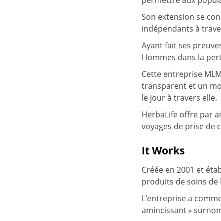
permettre aux popula
Son extension se con
indépendants à traver
Ayant fait ses preuve
Hommes dans la perte 
Cette entreprise MLM
transparent et un mo
le jour à travers elle.
HerbaLife offre par a
voyages de prise de c
It Works
Créée en 2001 et étab
produits de soins de 
L’entreprise a commen
amincissant » surnom