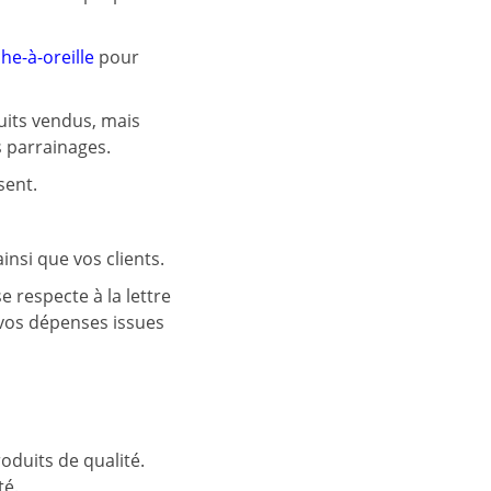
he-à-oreille
pour
uits vendus, mais
s parrainages.
sent.
insi que vos clients.
e respecte à la lettre
r vos dépenses issues
duits de qualité.
té.