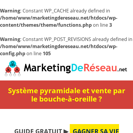
Warning
: Constant WP_CACHE already defined in
/home/www/marketingdereseau.net/htdocs/wp-
content/themes/theme/functions.php
on line
3
Warning
: Constant WP_POST_REVISIONS already defined in
/home/www/marketingdereseau.net/htdocs/wp-
config.php
on line
105
Système pyramidale et vente par
le bouche-à-oreille ?
GUIDE GRATUIT ▶
GAGNER SA VIE