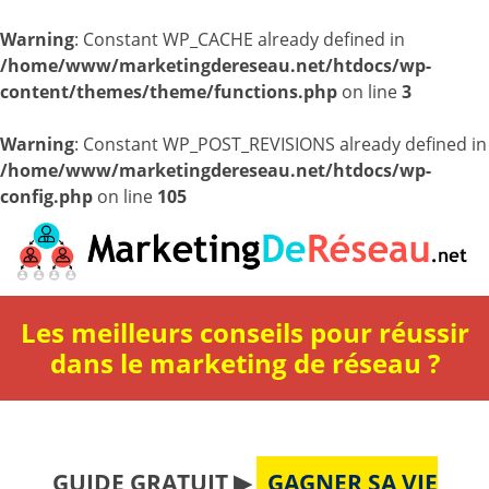
Warning
: Constant WP_CACHE already defined in
/home/www/marketingdereseau.net/htdocs/wp-
content/themes/theme/functions.php
on line
3
Warning
: Constant WP_POST_REVISIONS already defined in
/home/www/marketingdereseau.net/htdocs/wp-
config.php
on line
105
Les meilleurs conseils pour réussir
dans le marketing de réseau ?
GUIDE GRATUIT ▶
GAGNER SA VIE