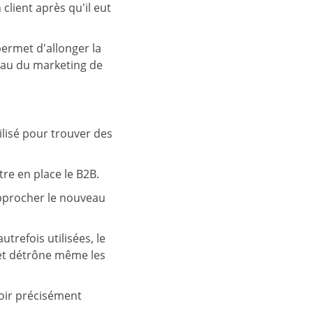
client après qu'il eut
permet d'allonger la
seau du marketing de
tilisé pour trouver des
re en place le B2B.
pprocher le nouveau
trefois utilisées, le
 et détrône même les
voir précisément