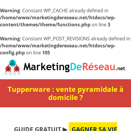
Warning
: Constant WP_CACHE already defined in
/home/www/marketingdereseau.net/htdocs/wp-
content/themes/theme/functions.php
on line
3
Warning
: Constant WP_POST_REVISIONS already defined in
/home/www/marketingdereseau.net/htdocs/wp-
config.php
on line
105
Tupperware : vente pyramidale à
domicile ?
GUIDE GRATUIT ▶
GAGNER SA VIE