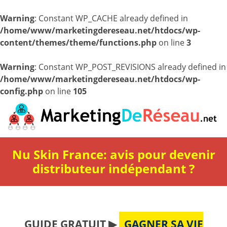
Warning
: Constant WP_CACHE already defined in
/home/www/marketingdereseau.net/htdocs/wp-
content/themes/theme/functions.php
on line
3
Warning
: Constant WP_POST_REVISIONS already defined in
/home/www/marketingdereseau.net/htdocs/wp-
config.php
on line
105
Nu Skin France: avis pour devenir
distributeur indépendant ?
GUIDE GRATUIT ▶
GAGNER SA VIE