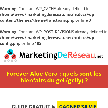
Warning
: Constant WP_CACHE already defined in
/home/www/marketingdereseau.net/htdocs/wp-
content/themes/theme/functions.php
on line
3
Warning
: Constant WP_POST_REVISIONS already defined in
/home/www/marketingdereseau.net/htdocs/wp-
config.php
on line
105
Forever Aloe Vera : quels sont les
bienfaits du gel (gelly) ?
GUIDE GRATUIT ▶
GAGNER SA VIE